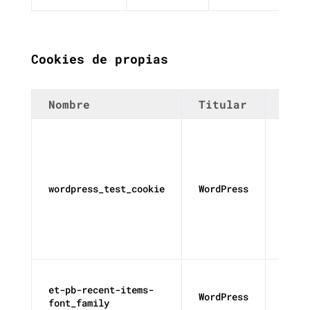
Cookies de propias
Nombre
Titular
Dura
wordpress_test_cookie
WordPress
1 año
et-pb-recent-items-
WordPress
Persi
font_family