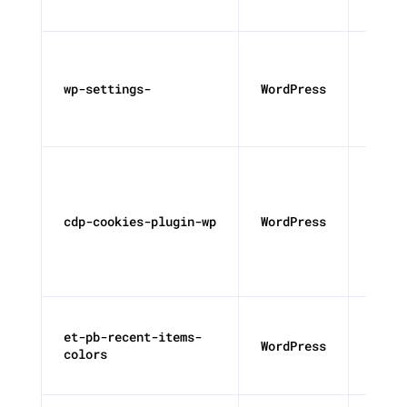
wp-settings-
WordPress
Persi
cdp-cookies-plugin-wp
WordPress
1 año
et-pb-recent-items-
WordPress
Persi
colors