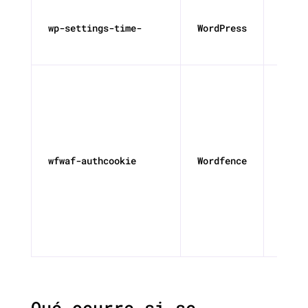
wp-settings-time-
WordPress
1 año
wfwaf-authcookie
Wordfence
1 día
Qué ocurre si se